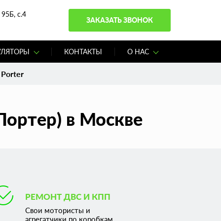
95Б, с.4
ЗАКАЗАТЬ ЗВОНОК
УЛЯТОРЫ
КОНТАКТЫ
О НАС
 Porter
 Портер) в Москве
РЕМОНТ ДВС И КПП
Свои мотористы и
агрегатчики по коробкам