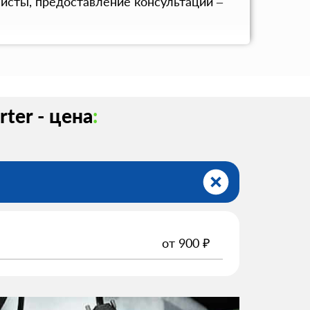
исты, предоставление консультаций –
ter - цена
:
от
900
₽