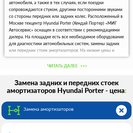
автомобиля, а также в тех случаях, если поездки
сопровождаются стуком, другими посторонними звуками
со стороны передних или задних колес. Расположенный в
Москве техцентр Hyundai Porter (Хендай Портер) «МИГ
Автосервис» оснащен в соответствии с рекомендациями
дилера. На площадке есть все необходимое оборудование
для диагностики автомобильных систем, замены задних
или передних стоек амортизаторов. На низкие цены и
скидки может рассчитывать каждый автовладелец.
Забронируйте удобное время визита по телефону.
ЧИТАТЬ ДАЛЕЕ
>>>
Замена задних и передних стоек
амортизаторов Hyundai Porter - цена
:
Замена амортизаторов