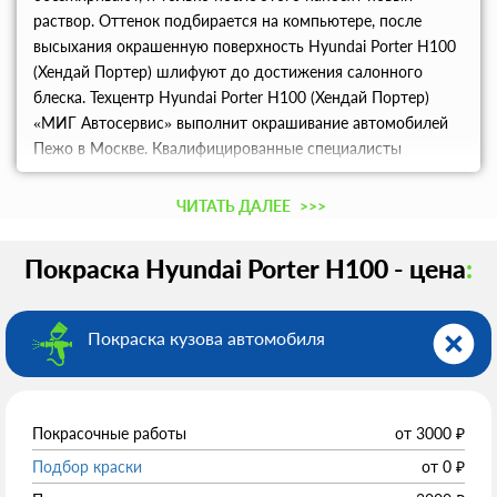
раствор. Оттенок подбирается на компьютере, после
высыхания окрашенную поверхность Hyundai Porter Н100
(Хендай Портер) шлифуют до достижения салонного
блеска. Техцентр Hyundai Porter Н100 (Хендай Портер)
«МИГ Автосервис» выполнит окрашивание автомобилей
Пежо в Москве. Квалифицированные специалисты
помогут подобрать краску и обновят лакокрасочный слой,
используя профессиональное техоборудование
ЧИТАТЬ ДАЛЕЕ
>>>
высочайшей точности. Закончим покраску в срок, даем
гарантию на все виды работ.
Покраска Hyundai Porter Н100 - цена
:
Покраска кузова автомобиля
Покрасочные работы
от
3000
₽
Подбор краски
от
0
₽