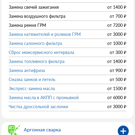
Замена свечей зажигания
от
1400
₽
Замена воздушного фильтра
от
700
₽
Замена ремня ГРМ
от
7200
₽
Замена натяжителей и роликов ГРМ
от
3000
₽
Замена салонного фильтра
от
1000
₽
Сброс межсервисного интервала
от
300
₽
Замена топливного фильтра
от
1400
₽
Замена антифриза
от
900
₽
Смазка замков и петель
от
500
₽
Экспресс-замена масла
от
1500
₽
Замена масла в АКПП с промывкой
от
6000
₽
Чистка дроссельной заслонки
от
3000
₽
Аргонная сварка