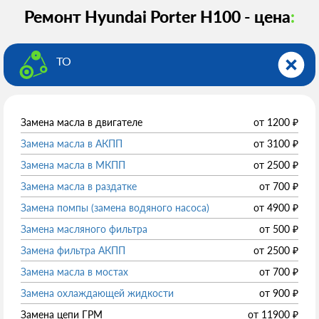
Ремонт Hyundai Porter Н100 - цена
:
ТО
Замена масла в двигателе
от
1200
₽
Замена масла в АКПП
от
3100
₽
Замена масла в МКПП
от
2500
₽
Замена масла в раздатке
от
700
₽
Замена помпы (замена водяного насоса)
от
4900
₽
Замена масляного фильтра
от
500
₽
Замена фильтра АКПП
от
2500
₽
Замена масла в мостах
от
700
₽
Замена охлаждающей жидкости
от
900
₽
Замена цепи ГРМ
от
11900
₽