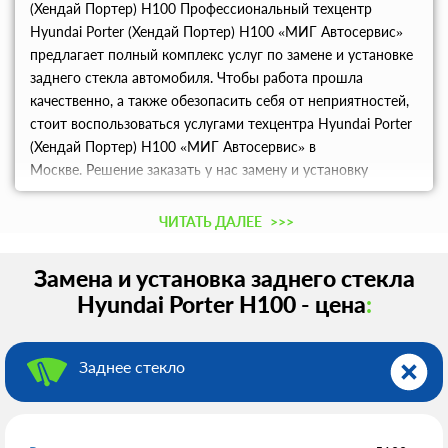
(Хендай Портер) Н100 Профессиональный техцентр
Hyundai Porter (Хендай Портер) Н100 «МИГ Автосервис»
предлагает полный комплекс услуг по замене и установке
заднего стекла автомобиля. Чтобы работа прошла
качественно, а также обезопасить себя от неприятностей,
стоит воспользоваться услугами техцентра Hyundai Porter
(Хендай Портер) Н100 «МИГ Автосервис» в
Москве. Решение заказать у нас замену и установку
заднего стекла машины позволит получить качественную
услугу по доступной цене и в кратчайшие сроки!
ЧИТАТЬ ДАЛЕЕ
>>>
Замена и установка заднего стекла
Hyundai Porter Н100 - цена
:
Заднее стекло