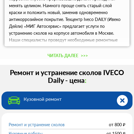
менять целиком. Намного проще снять старый слой
краски и положить новый, заменив одновременно
антикоррозийное покрытие. Техцентр Iveco DAILY (Ивеко
Дейли) «МИГ Автосервис» предлагает услуги по
устранению сколов на корпусе автомобиля в Москве.
Наши специалисты проведут необходимые ремонтные
работы, подберут точный оттенок для детали на
компьютере и нанесут новый лакокрасочный слой
ЧИТАТЬ ДАЛЕЕ
>>>
Ремонт и устранение сколов IVECO
Daily - цена
:
Кузовной ремонт
Ремонт и устранение сколов
от
800
₽
Кузовные работы
от
1500
₽