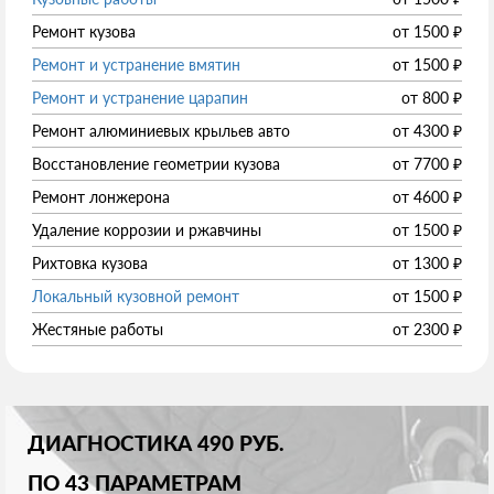
Ремонт кузова
от
1500
₽
Ремонт и устранение вмятин
от
1500
₽
Ремонт и устранение царапин
от
800
₽
Ремонт алюминиевых крыльев авто
от
4300
₽
Восстановление геометрии кузова
от
7700
₽
Ремонт лонжерона
от
4600
₽
Удаление коррозии и ржавчины
от
1500
₽
Рихтовка кузова
от
1300
₽
Локальный кузовной ремонт
от
1500
₽
Жестяные работы
от
2300
₽
ДИАГНОСТИКА 490 РУБ.
ПО 43 ПАРАМЕТРАМ