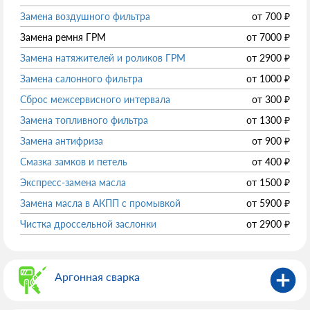
Замена воздушного фильтра
от
700
₽
Замена ремня ГРМ
от
7000
₽
Замена натяжителей и роликов ГРМ
от
2900
₽
Замена салонного фильтра
от
1000
₽
Сброс межсервисного интервала
от
300
₽
Замена топливного фильтра
от
1300
₽
Замена антифриза
от
900
₽
Смазка замков и петель
от
400
₽
Экспресс-замена масла
от
1500
₽
Замена масла в АКПП с промывкой
от
5900
₽
Чистка дроссельной заслонки
от
2900
₽
Аргонная сварка