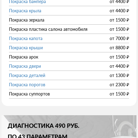
Покраска бампера
от
4400
₽
Покраска крыла
от
4400
₽
Покраска зеркала
от
1500
₽
Покраска пластика салона автомобиля
от
1500
₽
Покраска капота
от
7000
₽
Покраска крыши
от
8800
₽
Покраска арок
от
1500
₽
Покраска двери
от
4400
₽
Покраска деталей
от
1300
₽
Покраска порогов
от
2300
₽
Покраска суппортов
от
1500
₽
ДИАГНОСТИКА 490 РУБ.
ПО 43 ПАРАМЕТРАМ