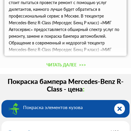
стоит пытаться провести ремонт с помощью услуг
дилетантов, намного лучше будет обратиться в
профессиональный сервис в Москве. В техцентре
Mercedes-Benz R-Class (Мерседес Бенц Р класс) «МИГ
Автосервис» предоставляется обширный спектр услуг по
ремонту, замене и покраска бампера автомобилей.
Обращение в современный и недорогой техцентр
Mercedes-Benz R-Class (Мерседес Бенц Р класс) «МИГ
Автосервис», несет ответственность за предоставляемые
услуги на очень выгодных условиях и в кратчайшие сроки!
ЧИТАТЬ ДАЛЕЕ
>>>
Покраска бампера Mercedes-Benz R-
Class - цена
:
Покраска элементов кузова