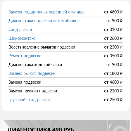
Замена подшипника передней ступицы
от
4600
₽
Диагностика подвески автомобиля
от
900
₽
Сход развал
от
3100
₽
Шиномонтаж
от
2600
₽
Восстановление рычагов подвески
от
2300
₽
Ремонт подвески
от
3500
₽
Диагностика ходовой части
от
900
₽
Замена рычага подвески
от
1800
₽
Замена подвески
от
4600
₽
Замена пружин подвески
от
2200
₽
Грузовой сход-развал
от
2500
₽
ДИАГНОСТИКА 490 РУБ.