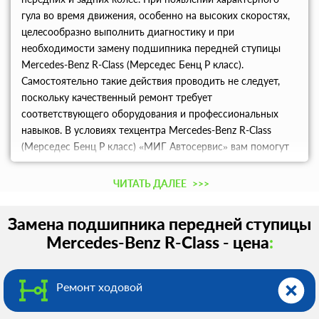
гула во время движения, особенно на высоких скоростях,
целесообразно выполнить диагностику и при
необходимости замену подшипника передней ступицы
Mercedes-Benz R-Class (Мерседес Бенц Р класс).
Самостоятельно такие действия проводить не следует,
поскольку качественный ремонт требует
соответствующего оборудования и профессиональных
навыков. В условиях техцентра Mercedes-Benz R-Class
(Мерседес Бенц Р класс) «МИГ Автосервис» вам помогут
решить все проблемы с вашей машиной по наиболее
привлекательным ценам в Москве.
ЧИТАТЬ ДАЛЕЕ
>>>
Замена подшипника передней ступицы
Mercedes-Benz R-Class - цена
:
Ремонт ходовой