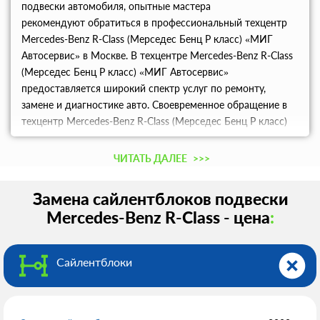
подвески автомобиля, опытные мастера
рекомендуют обратиться в профессиональный техцентр
Mercedes-Benz R-Class (Мерседес Бенц Р класс) «МИГ
Автосервис» в Москве. В техцентре Mercedes-Benz R-Class
(Мерседес Бенц Р класс) «МИГ Автосервис»
предоставляется широкий спектр услуг по ремонту,
замене и диагностике авто. Своевременное обращение в
техцентр Mercedes-Benz R-Class (Мерседес Бенц Р класс)
«МИГ Автосервис» позволяет обезопасить свой
автомобиль от многочисленных проблем, тем самым
ЧИТАТЬ ДАЛЕЕ
>>>
сэкономить на будущих ремонтах автомобиля в Москве и
Московской области.
Замена сайлентблоков подвески
Mercedes-Benz R-Class - цена
:
Сайлентблоки