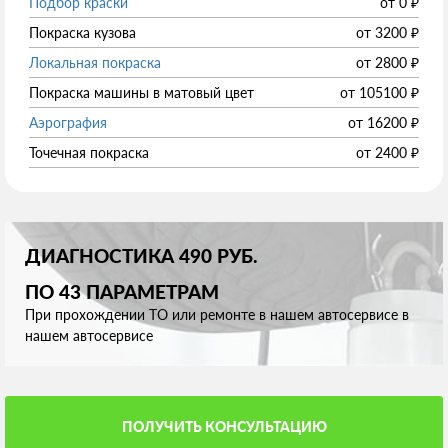
Подбор краски
от
0
₽
Покраска кузова
от
3200
₽
Локальная покраска
от
2800
₽
Покраска машины в матовый цвет
от
105100
₽
Аэрография
от
16200
₽
Точечная покраска
от
2400
₽
ДИАГНОСТИКА 490 РУБ.
ПО 43 ПАРАМЕТРАМ
При прохождении ТО или ремонте в нашем автосервисе в
нашем автосервисе
ПОЛУЧИТЬ КОНСУЛЬТАЦИЮ