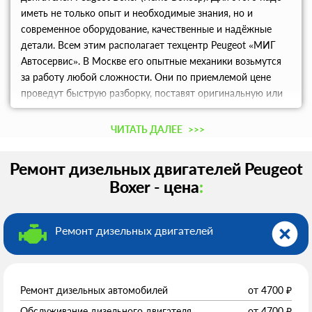
иметь не только опыт и необходимые знания, но и
современное оборудование, качественные и надёжные
детали. Всем этим располагает техцентр Peugeot «МИГ
Автосервис». В Москве его опытные механики возьмутся
за работу любой сложности. Они по приемлемой цене
проведут быструю разборку, поставят оригинальную или
аналоговую деталь, затем соберут двигатель и проведут
его тестирование. По окончании работ вы получите
ЧИТАТЬ ДАЛЕЕ
>>>
гарантию качества.
Ремонт дизельных двигателей Peugeot
Boxer - цена
:
Ремонт дизельных двигателей
Ремонт дизельных автомобилей
от
4700
₽
Обслуживание дизельного двигателя
от
4700
₽