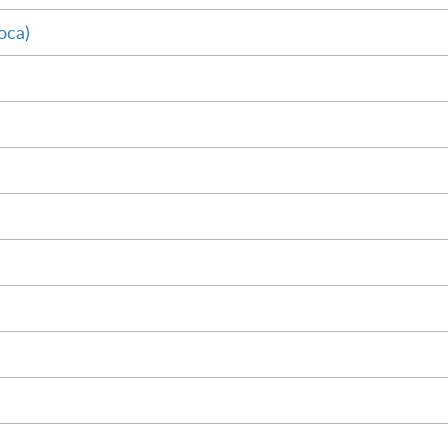
оса)
М