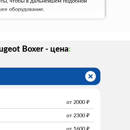
оты, чтобы в дальнейшем подобной
шее оборудование.
geot Boxer - цена
:
от
2000
₽
от
2300
₽
от
1600
₽