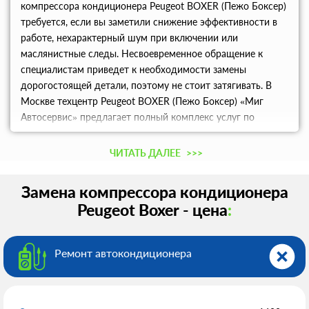
компрессора кондиционера Peugeot BOXER (Пежо Боксер)
требуется, если вы заметили снижение эффективности в
работе, нехарактерный шум при включении или
маслянистные следы. Несвоевременное обращение к
специалистам приведет к необходимости замены
дорогостоящей детали, поэтому не стоит затягивать. В
Москве техцентр Peugeot BOXER (Пежо Боксер) «Миг
Автосервис» предлагает полный комплекс услуг по
обслуживанию всех систем ТС. Мы напрямую
сотрудничаем с официальными дилерами концерна,
ЧИТАТЬ ДАЛЕЕ
>>>
поэтому гарантируем качество выполненных работ и
доступную стоимость.
Замена компрессора кондиционера
Peugeot Boxer - цена
:
Ремонт автокондиционера