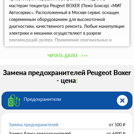
мастерам техцентра Peugeot BOXER (Пежо Боксер) «МИГ
Автосервис». Расположенный в Москве сервис оснащен
современным оборудованием для высокоточной
диагностики, качественного ремонта. Любые манипуляции
электрики и механики осуществляют в разрезе
рекомендаций дилера. Применение оригинальных и
аналоговых запчастей обеспечивает качественный ремонт.
Проконсультироваться по ценам, записаться на СТО
ЧИТАТЬ ДАЛЕЕ
>>>
можно по телефону.
Замена предохранителей Peugeot Boxer
- цена
:
Предохранители
Замена предохранителей
от
500
₽
Замена блока предохранителей
от
6400
₽