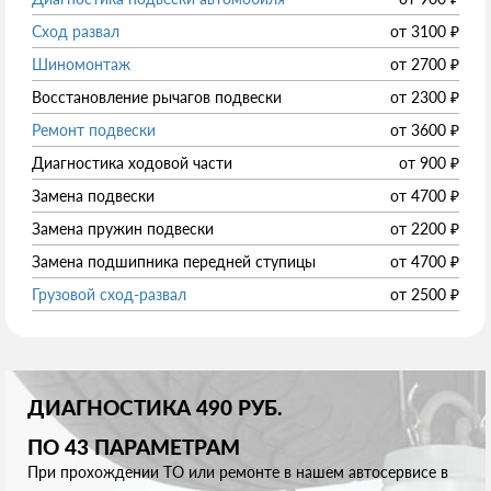
Сход развал
от
3100
₽
Шиномонтаж
от
2700
₽
Восстановление рычагов подвески
от
2300
₽
Ремонт подвески
от
3600
₽
Диагностика ходовой части
от
900
₽
Замена подвески
от
4700
₽
Замена пружин подвески
от
2200
₽
Замена подшипника передней ступицы
от
4700
₽
Грузовой сход-развал
от
2500
₽
ДИАГНОСТИКА 490 РУБ.
ПО 43 ПАРАМЕТРАМ
При прохождении ТО или ремонте в нашем автосервисе в