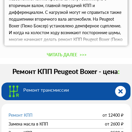
вторичным валом, главной передачей КПП и
дифференциалом. С нагрузкой могут не справиться также
подшипники вторичного вала автомобиля. На Peugeot
Boxer (Пежо Боксер) установлено демпферное сцепление.
И когда на холостом ходу возникают посторонние шумы,
многие начинают делать ремонт КПП Peugeot Boxer (Пежо
Боксер), забывая про сам демпфер. Поэтому очень важно
установить правильный диагноз. При возникновение
ЧИТАТЬ ДАЛЕЕ
>>>
неполадок с КПП в первую очередь стоит обратить
внимание на утечку масла, так как если масла
Ремонт КПП Peugeot Boxer - цена
:
недостаточно коробка может быстро выйти из строя.
Ремонт МКПП Peugeot Boxer (Пежо Боксер) 1994 2002
стоит доверять только профессионалам своего дела,
Ремонт трансмиссии
иначе можно неправильно определить неполадку и в
результате навредить еще больше. Обслуживание коробки
передач Peugeot Boxer (Пежо Боксер) в нашем автоцентре
Для ремонта коробки передач требуется достаточно
Ремонт КПП
от
12400
₽
пространства и наличие смотровой ямы, что есть в нашем
Замена масла в КПП
от
2600
₽
сервисе. Именно опытный мастер может определить,