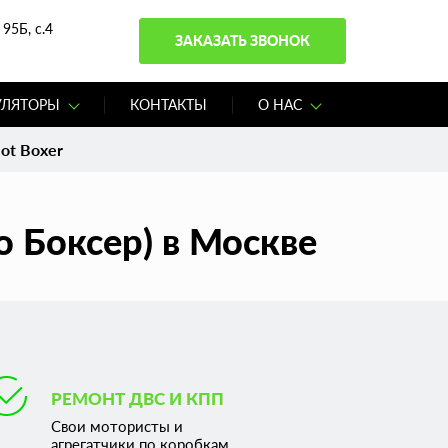
95Б, с.4
ЗАКАЗАТЬ ЗВОНОК
УЛЯТОРЫ
КОНТАКТЫ
О НАС
ot Boxer
о Боксер) в Москве
РЕМОНТ ДВС И КПП
Свои мотористы и
агрегатчики по коробкам