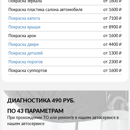
Покраска зеркала
от
1600
₽
Покраска пластика салона автомобиля
от
1600
₽
Покраска капота
от
7100
₽
Покраска крыши
от
8900
₽
Покраска арок
от
1600
₽
Покраска двери
от
4400
₽
Покраска деталей
от
1300
₽
Покраска порогов
от
2300
₽
Покраска суппортов
от
1600
₽
ДИАГНОСТИКА 490 РУБ.
ПО 43 ПАРАМЕТРАМ
При прохождении ТО или ремонте в нашем автосервисе в
нашем автосервисе