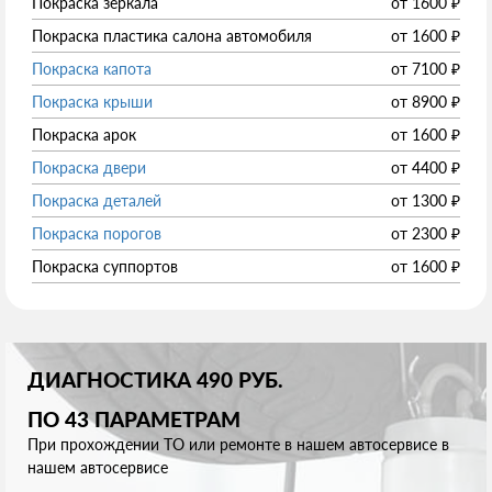
Покраска зеркала
от
1600
₽
Покраска пластика салона автомобиля
от
1600
₽
Покраска капота
от
7100
₽
Покраска крыши
от
8900
₽
Покраска арок
от
1600
₽
Покраска двери
от
4400
₽
Покраска деталей
от
1300
₽
Покраска порогов
от
2300
₽
Покраска суппортов
от
1600
₽
ДИАГНОСТИКА 490 РУБ.
ПО 43 ПАРАМЕТРАМ
При прохождении ТО или ремонте в нашем автосервисе в
нашем автосервисе