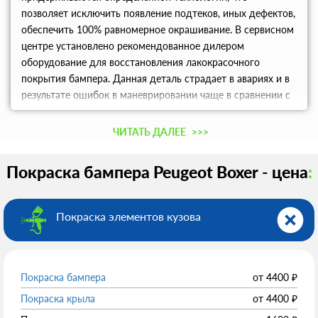
позволяет исключить появление подтеков, иных дефектов,
обеспечить 100% равномерное окрашивание. В сервисном
центре установлено рекомендованное дилером
оборудование для восстановления лакокрасочного
покрытия бампера. Данная деталь страдает в авариях и в
результате ошибок в маневрировании чаще в сравнении с
другими. Узнать цены, получить информацию о скидках,
записаться в сервис в Москве можно по телефону.
ЧИТАТЬ ДАЛЕЕ
>>>
Покраска бампера Peugeot Boxer - цена
:
Покраска элементов кузова
Покраска бампера
от
4400
₽
Покраска крыла
от
4400
₽