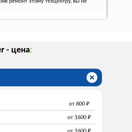
ив ремонт этому техцентру, вы не
r - цена
:
от
800
₽
от
1600
₽
от
1600
₽