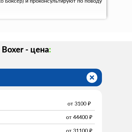
о Боксер) и проконсультируют по поводу
Boxer - цена
:
от
3100
₽
от
44400
₽
от
31100
₽