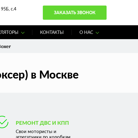
95Б, с.4
ЗАКАЗАТЬ ЗВОНОК
УЛЯТОРЫ
КОНТАКТЫ
О НАС
Boxer
ксер) в Москве
РЕМОНТ ДВС И КПП
Свои мотористы и
агрегатчики по коробкам