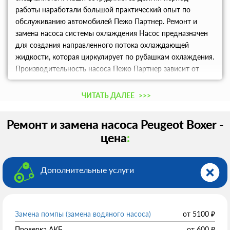
работы наработали большой практический опыт по
обслуживанию автомобилей Пежо Партнер. Ремонт и
замена насоса системы охлаждения Насос предназначен
для создания направленного потока охлаждающей
жидкости, которая циркулирует по рубашкам охлаждения.
Производительность насоса Пежо Партнер зависит от
оборотов двигателя. Он приводится в действие через
ременную передачу от коленчатого вала. Насос очень
ЧИТАТЬ ДАЛЕЕ
>>>
просто устроен: корпус, подшипник, крыльчатка с валом,
сальник и шкив. От правильной работы такого элемента
Ремонт и замена насоса Peugeot Boxer -
зависит эксплуатация всего автомобиля. При
цена
:
возникновении неисправностей с насосом его меняют
агрегатно. Не имеет финансового и практического смысла
его ремонтировать. Насос диагностируется при замене
Дополнительные услуги
комплекта грм и когда меняется и приводной ремень.
Неисправности водяного насоса и последствия для
мотора: износ шарикового подшипника; механические
повреждения корпуса; отсутствует герметичность в стыке
Замена помпы (замена водяного насоса)
от
5100
₽
корпус насоса/блок цилиндров; попадание воздуха в
Проверка АКБ
от
600
₽