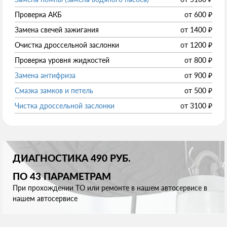
Проверка АКБ
от
600
₽
Замена свечей зажигания
от
1400
₽
Очистка дроссельной заслонки
от
1200
₽
Проверка уровня жидкостей
от
800
₽
Замена антифриза
от
900
₽
Смазка замков и петель
от
500
₽
Чистка дроссельной заслонки
от
3100
₽
ДИАГНОСТИКА 490 РУБ.
ПО 43 ПАРАМЕТРАМ
При прохождении ТО или ремонте в нашем автосервисе в
нашем автосервисе