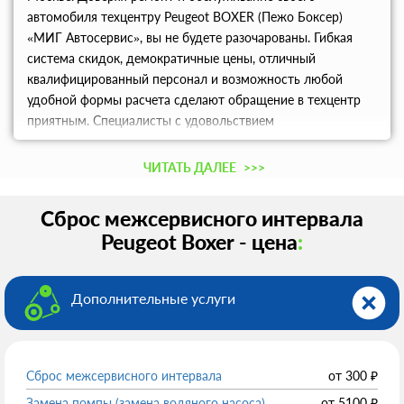
автомобиля техцентру Peugeot BOXER (Пежо Боксер)
«МИГ Автосервис», вы не будете разочарованы. Гибкая
система скидок, демократичные цены, отличный
квалифицированный персонал и возможность любой
удобной формы расчета сделают обращение в техцентр
приятным. Специалисты с удовольствием
проконсультируют вас и разъяснят любые возникшие
вопросы.
ЧИТАТЬ ДАЛЕЕ
>>>
Сброс межсервисного интервала
Peugeot Boxer - цена
:
Дополнительные услуги
Сброс межсервисного интервала
от
300
₽
Замена помпы (замена водяного насоса)
от
5100
₽