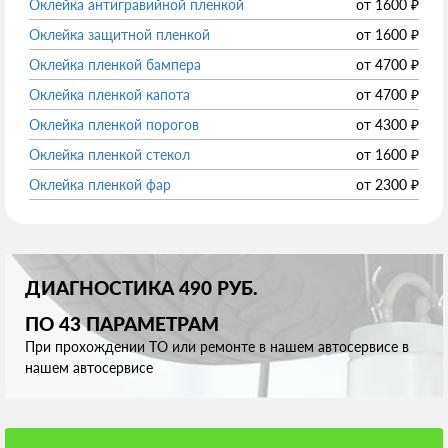
Оклейка антигравийной пленкой
от
1600
₽
Оклейка защитной пленкой
от
1600
₽
Оклейка пленкой бампера
от
4700
₽
Оклейка пленкой капота
от
4700
₽
Оклейка пленкой порогов
от
4300
₽
Оклейка пленкой стекол
от
1600
₽
Оклейка пленкой фар
от
2300
₽
ДИАГНОСТИКА 490 РУБ.
ПО 43 ПАРАМЕТРАМ
При прохождении ТО или ремонте в нашем автосервисе в
нашем автосервисе