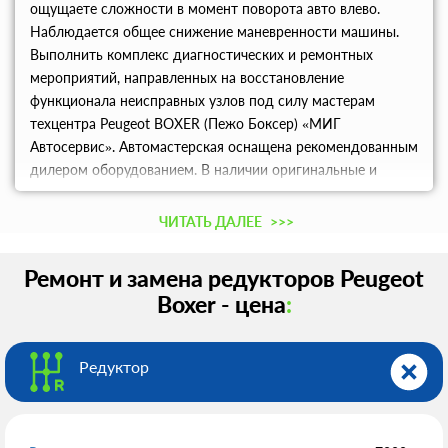
ощущаете сложности в момент поворота авто влево.
Наблюдается общее снижение маневренности машины.
Выполнить комплекс диагностических и ремонтных
мероприятий, направленных на восстановление
функционала неисправных узлов под силу мастерам
техцентра Peugeot BOXER (Пежо Боксер) «МИГ
Автосервис». Автомастерская оснащена рекомендованным
дилером оборудованием. В наличии оригинальные и
аналоговые запчасти от ведущих поставщиков. Узнать
цены, записаться в сервис в Москве можно по телефону.
ЧИТАТЬ ДАЛЕЕ
>>>
Ремонт и замена редукторов Peugeot
Boxer - цена
:
Редуктор