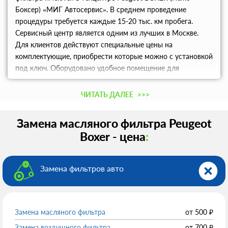
Боксер) «МИГ Автосервис». В среднем проведение
процедуры требуется каждые 15-20 тыс. км пробега.
Сервисный центр является одним из лучших в Москве.
Для клиентов действуют специальные цены на
комплектующие, приобрести которые можно с установкой
под ключ. Оборудовано удобное помещение для
клиентов, на территории которого действует Wi-Fi, можно
выпить чашечку чая или кофе. Бронируйте удобное время
ЧИТАТЬ ДАЛЕЕ
>>>
посещения сервиса по телефону.
Замена масляного фильтра Peugeot
Boxer - цена
:
Замена фильтров авто
Замена масляного фильтра
от
500
₽
Замена воздушного фильтра
от
700
₽