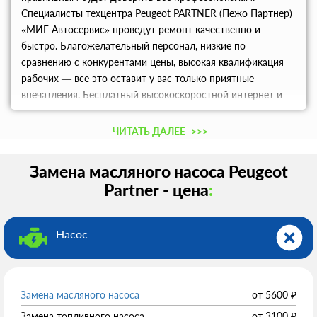
Специалисты техцентра Peugeot PARTNER (Пежо Партнер)
«МИГ Автосервис» проведут ремонт качественно и
быстро. Благожелательный персонал, низкие по
сравнению с конкурентами цены, высокая квалификация
рабочих — все это оставит у вас только приятные
впечатления. Бесплатный высокоскоростной интернет и
хороший кофе сделают время, проведенное в ожидании,
намного приятнее.
ЧИТАТЬ ДАЛЕЕ
>>>
Замена масляного насоса Peugeot
Partner - цена
:
Насос
Замена масляного насоса
от
5600
₽
Замена топливного насоса
от
3100
₽