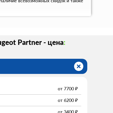
 Наличие всевозможных скидок и также
geot Partner - цена
:
от
7700
₽
от
6200
₽
от
3400
₽