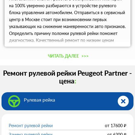
на 100% уверенно разбираются в устройстве рулевого
блока управления автомобилем. Отправиться в сервисный
центр в Москве стоит при возникновении первых
указывающих на снижение маневренности авто признаков.
Определить причину поломки рулевой рейки поможет
диагностика. Качественный ремонт по низким ценам
обеспечат профессионализм мастеров, точность
используемого оборудования и надежность используемых
ЧИТАТЬ ДАЛЕЕ
>>>
запчастей.
Ремонт рулевой рейки Peugeot Partner -
цена
:
Рулевая рейка
Ремонт рулевой рейки
от
17600
₽
Замена рулевой рейки
от
6200
₽