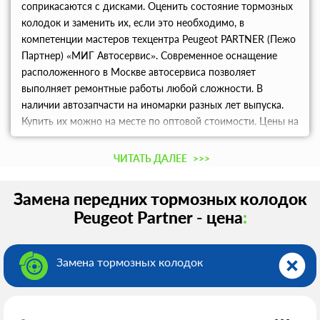
соприкасаются с дисками. Оценить состояние тормозных
колодок и заменить их, если это необходимо, в
компетенции мастеров техцентра Peugeot PARTNER (Пежо
Партнер) «МИГ Автосервис». Современное оснащение
расположенного в Москве автосервиса позволяет
выполняет ремонтные работы любой сложности. В
наличии автозапчасти на иномарки разных лет выпуска.
Купить их можно на месте по оптовой стоимости. Цены на
услуги существенно ниже, чем могут предложить
конкуренты. Записаться в сервис, выбрав подходящее вам
ЧИТАТЬ ДАЛЕЕ
>>>
время визита, можно по телефону.
Замена передних тормозных колодок
Peugeot Partner - цена
:
Замена тормозных колодок