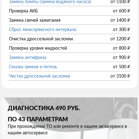
Замена помпы (замена водяного насоса)
от
5100
₽
Проверка АКБ
от
600
₽
Замена свечей зажигания
от
1400
₽
Сброс межсервисного интервала
от
300
₽
Очистка дроссельной заслонки
от
1200
₽
Проверка уровня жидкостей
от
800
₽
Замена антифриза
от
900
₽
Смазка замков и петель
от
500
₽
Чистка дроссельной заслонки
от
3100
₽
ДИАГНОСТИКА 490 РУБ.
ПО 43 ПАРАМЕТРАМ
При прохождении ТО или ремонте в нашем автосервисе в
нашем автосервисе