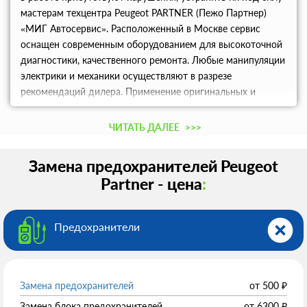
мастерам техцентра Peugeot PARTNER (Пежо Партнер)
«МИГ Автосервис». Расположенный в Москве сервис
оснащен современным оборудованием для высокоточной
диагностики, качественного ремонта. Любые манипуляции
электрики и механики осуществляют в разрезе
рекомендаций дилера. Применение оригинальных и
аналоговых запчастей обеспечивает качественный ремонт.
Проконсультироваться по ценам, записаться на СТО
ЧИТАТЬ ДАЛЕЕ
>>>
можно по телефону.
Замена предохранителей Peugeot
Partner - цена
:
Предохранители
Замена предохранителей
от
500
₽
Замена блока предохранителей
от
6300
₽