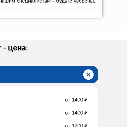
нашим специалистам – будьте уверены,
 - цена
:
от
1400
₽
от
1400
₽
от
1200
₽