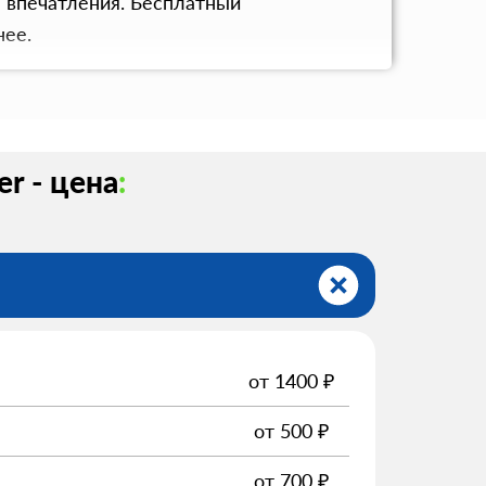
е впечатления. Бесплатный
нее.
r - цена
:
от
1400
₽
от
500
₽
от
700
₽