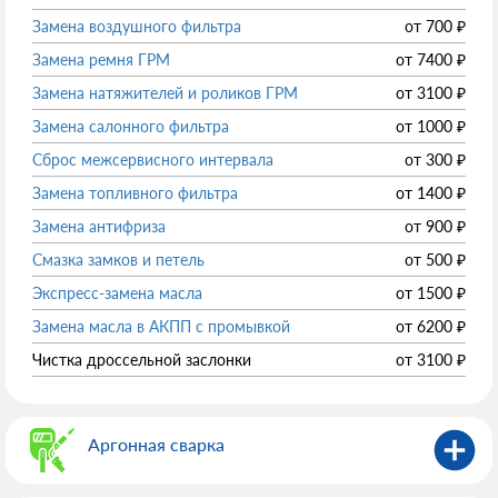
Замена воздушного фильтра
от
700
₽
Замена ремня ГРМ
от
7400
₽
Замена натяжителей и роликов ГРМ
от
3100
₽
Замена салонного фильтра
от
1000
₽
Сброс межсервисного интервала
от
300
₽
Замена топливного фильтра
от
1400
₽
Замена антифриза
от
900
₽
Смазка замков и петель
от
500
₽
Экспресс-замена масла
от
1500
₽
Замена масла в АКПП с промывкой
от
6200
₽
Чистка дроссельной заслонки
от
3100
₽
Аргонная сварка