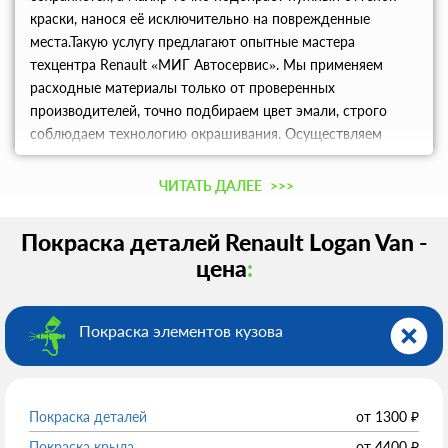
краски, нанося её исключительно на поврежденные
места.Такую услугу предлагают опытные мастера
техцентра Renault «МИГ Автосервис». Мы применяем
расходные материалы только от проверенных
производителей, точно подбираем цвет эмали, строго
соблюдаем технологию окрашивания. Осуществляем
полную и локальную покраску автомобилей в Москве по
доступным ценам.
ЧИТАТЬ ДАЛЕЕ
>>>
Покраска деталей Renault Logan Van -
цена
:
Покраска элементов кузова
Покраска деталей
от
1300
₽
Покраска крыла
от
4400
₽