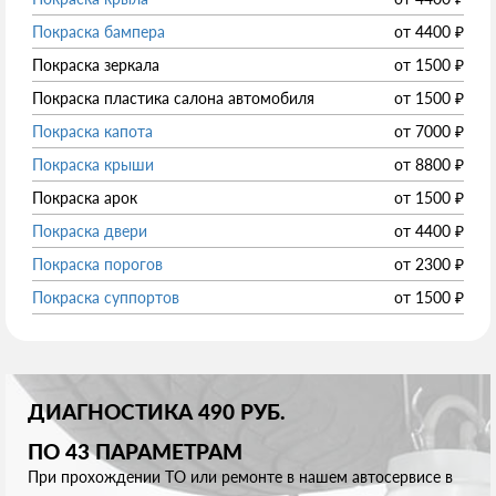
Покраска бампера
от
4400
₽
Покраска зеркала
от
1500
₽
Покраска пластика салона автомобиля
от
1500
₽
Покраска капота
от
7000
₽
Покраска крыши
от
8800
₽
Покраска арок
от
1500
₽
Покраска двери
от
4400
₽
Покраска порогов
от
2300
₽
Покраска суппортов
от
1500
₽
ДИАГНОСТИКА 490 РУБ.
ПО 43 ПАРАМЕТРАМ
При прохождении ТО или ремонте в нашем автосервисе в