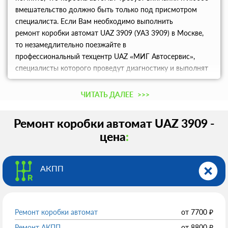
вмешательство должно быть только под присмотром
специалиста. Если Вам необходимо выполнить
ремонт коробки автомат UAZ 3909 (УАЗ 3909) в Москве,
то незамедлительно поезжайте в
профессиональный техцентр UAZ «МИГ Автосервис»,
специалисты которого проведут диагностику и выполнят
необходимые манипуляции, а также проконсультируют
Вас по дальнейшей эксплуатации этой детали.
ЧИТАТЬ ДАЛЕЕ
>>>
Ремонт коробки автомат UAZ 3909 -
цена
:
АКПП
Ремонт коробки автомат
от
7700
₽
Ремонт АКПП
от
8800
₽