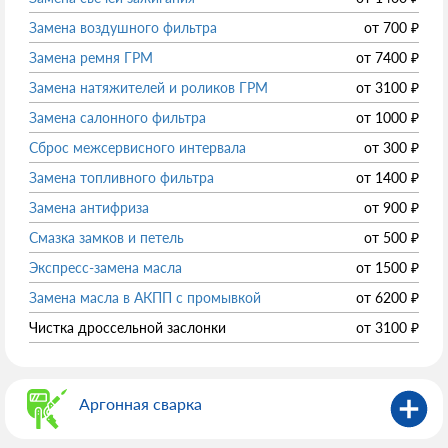
Замена воздушного фильтра
от
700
₽
Замена ремня ГРМ
от
7400
₽
Замена натяжителей и роликов ГРМ
от
3100
₽
Замена салонного фильтра
от
1000
₽
Сброс межсервисного интервала
от
300
₽
Замена топливного фильтра
от
1400
₽
Замена антифриза
от
900
₽
Смазка замков и петель
от
500
₽
Экспресс-замена масла
от
1500
₽
Замена масла в АКПП с промывкой
от
6200
₽
Чистка дроссельной заслонки
от
3100
₽
Аргонная сварка