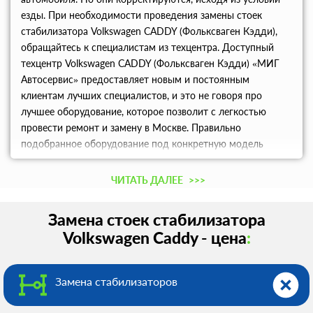
езды. При необходимости проведения замены стоек
стабилизатора Volkswagen CADDY (Фольксваген Кэдди),
обращайтесь к специалистам из техцентра. Доступный
техцентр Volkswagen CADDY (Фольксваген Кэдди) «МИГ
Автосервис» предоставляет новым и постоянным
клиентам лучших специалистов, и это не говоря про
лучшее оборудование, которое позволит с легкостью
провести ремонт и замену в Москве. Правильно
подобранное оборудование под конкретную модель
автомобиля из нашего техцентра создает все
необходимое для качественной замена стоек
ЧИТАТЬ ДАЛЕЕ
>>>
стабилизатора авто.
Замена стоек стабилизатора
Volkswagen Caddy - цена
:
Замена стабилизаторов