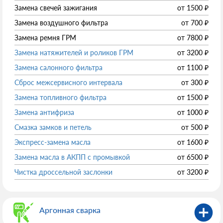
Замена свечей зажигания
от
1500
₽
Замена воздушного фильтра
от
700
₽
Замена ремня ГРМ
от
7800
₽
Замена натяжителей и роликов ГРМ
от
3200
₽
Замена салонного фильтра
от
1100
₽
Сброс межсервисного интервала
от
300
₽
Замена топливного фильтра
от
1500
₽
Замена антифриза
от
1000
₽
Смазка замков и петель
от
500
₽
Экспресс-замена масла
от
1600
₽
Замена масла в АКПП с промывкой
от
6500
₽
Чистка дроссельной заслонки
от
3200
₽
Аргонная сварка