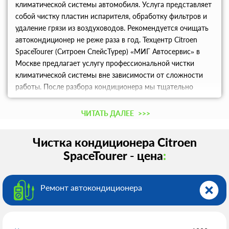
климатической системы автомобиля. Услуга представляет
собой чистку пластин испарителя, обработку фильтров и
удаление грязи из воздуховодов. Рекомендуется очищать
автокондиционер не реже раза в год. Техцентр Citroen
SpaceTourer (Ситроен СпейсТурер) «МИГ Автосервис» в
Москве предлагает услугу профессиональной чистки
климатической системы вне зависимости от сложности
работы. После разбора кондиционера мы тщательно
обработаем каждую деталь с использованием
специальных средств и аккуратно соберём систему
ЧИТАТЬ ДАЛЕЕ
>>>
обратно.
Чистка кондиционера Citroen
SpaceTourer - цена
:
Ремонт автокондиционера