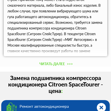
смазочного материала, либо банальный износ изделия. В
любом случае, при появлении вибрирующего шума или
гула работающего автокондиционера, обратитесь в
специализированный сервис. Возможно, требуется замена
подшипника компрессора кондиционера Citroen
SpaceTourer (Ситроен СпейсТурер). В техцентре Citroen
SpaceTourer (Ситроен СпейсТурер) «МИГ Автосервис» в
Москве квалифицированные специалисты быстро, а
главное качественно произведут работы по замене
изношенного подшипника компрессора. А также устраним
неблагоприятные последствия работы изношенной
ЧИТАТЬ ДАЛЕЕ
>>>
детали: муфта, сальники компрессора, часть компрессора,
либо узел в целом.
Замена подшипника компрессора
кондиционера Citroen SpaceTourer -
цена
:
Ремонт автокондиционера