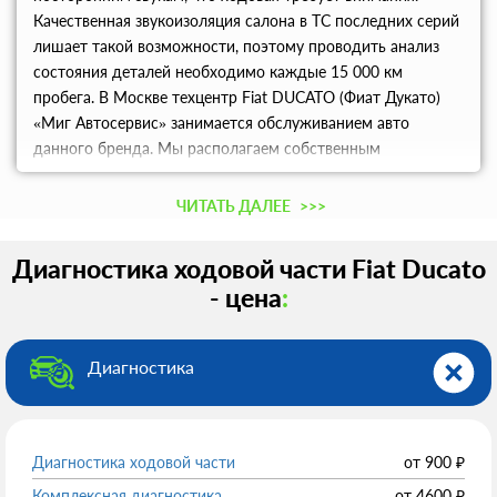
Качественная звукоизоляция салона в ТС последних серий
лишает такой возможности, поэтому проводить анализ
состояния деталей необходимо каждые 15 000 км
пробега. В Москве техцентр Fiat DUCATO (Фиат Дукато)
«Миг Автосервис» занимается обслуживанием авто
данного бренда. Мы располагаем собственным
высокоточным оборудованием, что позволяет быстро
находить проблемные очаги и ликвидировать их. Для
ЧИТАТЬ ДАЛЕЕ
>>>
удобства заказчиков предложен сервис на высшем уровне
и гарантию на все виды работ.
Диагностика ходовой части Fiat Ducato
- цена
:
Диагностика
Диагностика ходовой части
от
900
₽
Комплексная диагностика
от
4600
₽