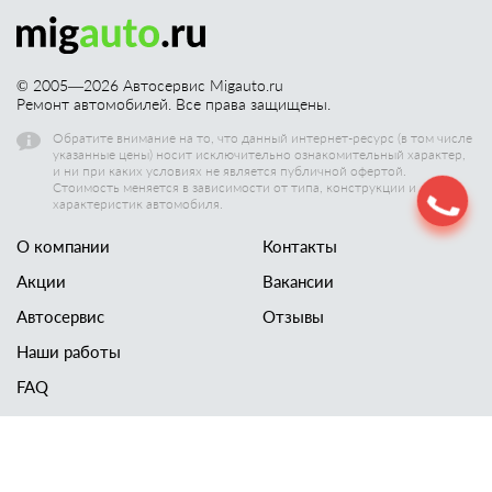
© 2005—
2026
Автосервис Migauto.ru
Ремонт автомобилей. Все права защищены.
Обратите внимание на то, что данный интернет-ресурс (в том числе
указанные цены) носит исключительно ознакомительный характер,
и ни при каких условиях не является публичной офертой.
Стоимость меняется в зависимости от типа, конструкции и других
характеристик автомобиля.
О компании
Контакты
Акции
Вакансии
Автосервис
Отзывы
Наши работы
FAQ
Новости
Технический осмотр
Политика конфиценциальности