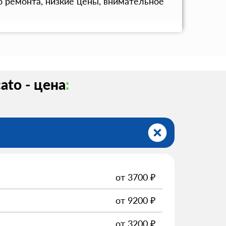
о ремонта, низкие цены, внимательное
ato - цена
:
от
3700
₽
от
9200
₽
от
3200
₽