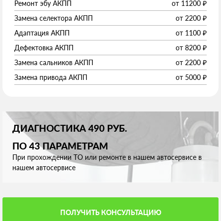
Ремонт эбу АКПП
от
11200
₽
Замена селектора АКПП
от
2200
₽
Адаптация АКПП
от
1100
₽
Дефектовка АКПП
от
8200
₽
Замена сальников АКПП
от
2200
₽
Замена привода АКПП
от
5000
₽
ДИАГНОСТИКА 490 РУБ.
ПО 43 ПАРАМЕТРАМ
При прохождении ТО или ремонте в нашем автосервисе в
нашем автосервисе
ПОЛУЧИТЬ КОНСУЛЬТАЦИЮ