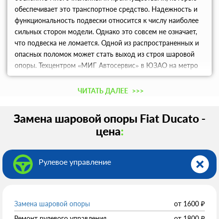
обеспечивает это транспортное средство. Надежность и
функциональность подвески относится к числу наиболее
сильных сторон модели. Однако это совсем не означает,
что подвеска не ломается. Одной из распространенных и
опасных поломок может стать выход из строя шаровой
опоры. Техцентром «МИГ Автосервис» в ЮЗАО на метро
Калужская (район Черёмушки) и в САО на улице
Лобненская в Москве выполняется недорого замена
ЧИТАТЬ ДАЛЕЕ
>>>
шаровой опоры Fiat Ducato (Фиат Дукато) силами
высококвалифицированных специалистов. Мастера
Замена шаровой опоры Fiat Ducato -
техцентра уже далеко не первый год ремонтируют и
цена
:
обслуживают Ducato. Поэтому мы всегда успешно
решаем проблемы наших клиентов, о чем говорят, прежде
всего, их отличные отзывы. У нас работает собственный
Рулевое управление
отдел запчастей, где Вам предлагается купить детали по
самому доступному ценнику, за счет чего замена шаровой
опоры Fiat Ducato (Фиат Дукато) выполняется за
максимально выгодную для автовладельца стоимость.
Замена шаровой опоры
от
1600
₽
Шаровая опора – это деталь передней подвески, которая
Ремонт рулевого управления
от
1800
₽